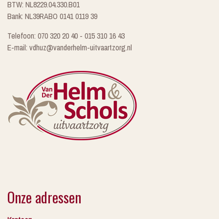
beelden gemaakt kunnen worden. Ook kan het fijn zijn voor
BTW: NL8229.04.330.B01
familieleden of bekenden die onverhoopt toch niet aanwezig
Bank: NL39RABO 0141 0119 39
kunnen zijn bij het afscheid en zo het op een later moment
Telefoon: 070 320 20 40 - 015 310 16 43
toch nog kunnen “ervaren”. Wij hebben hiervoor bijzonder
E-mail: vdhuz@vanderhelm-uitvaartzorg.nl
goede ervaringen met: Klapwijkse Zoom 207 2652 BN
Berkel en Rodenrijs 06 250 78 741
jacques@fotograafvideograaf.nl www.uitvaartfoto-
uitvaartvideo.nl Klik hier om een illustratie van zijn werk te
bekijken
Onze adressen