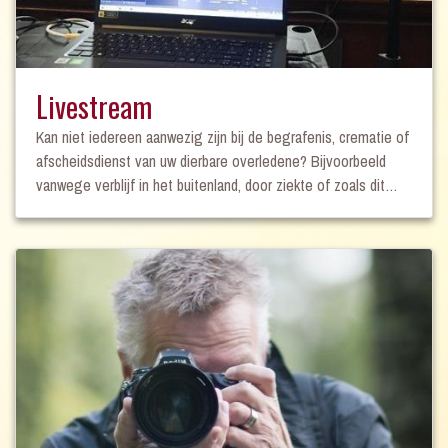
Livestream
Kan niet iedereen aanwezig zijn bij de begrafenis, crematie of
afscheidsdienst van uw dierbare overledene? Bijvoorbeeld
vanwege verblijf in het buitenland, door ziekte of zoals dit
moment, door de coronamaatregelen? Via een livestream
kunnen alle belangstellenden live meekijken en de
bijeenkomst virtueel bijwonen. Een enorme troost voor
diegenen die niet aanwezig kunnen of mogen zijn, maar wel
graag afscheid willen nemen. Er zijn verschillende manieren
om het virtueel bijwonen van de uitvaart vorm te geven. Zo
kunt u ervoor kiezen dat alleen genodigden de bijeenkomst
op afstand kunnen volgen of voor een openbare livestream. U
kunt hier een voorbeeld van een livestream bekijken. Wanneer
u meer wilt weten, adviseren wij u natuurlijk graag. Actuele