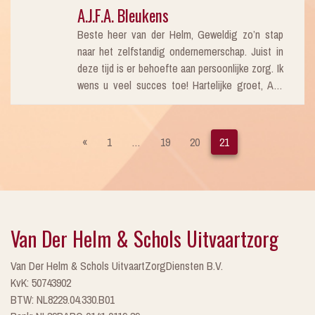
gesloten. Wat ik nooit zal vergeten is dat jij mij
Sommige mensen vonden het er sereen en
A.J.F.A. Bleukens
beloofde dat de zon zou schijnen die dag, het
vredig uit zien. Dus alsnog bedankt, en ik weet
was een sombere dag maar toen de uitvaart
Beste heer van der Helm, Geweldig zo’n stap
zeker dat je meer mensen op deze manier kan
begon, straalde de zon aan de hemel, zelfs
naar het zelfstandig ondernemerschap. Juist in
helpen om het verlies wat dragelijker te maken
deze tijd is er behoefte aan persoonlijke zorg. Ik
juist omdat alles er erg mooi uitzag en je echt
wens u veel succes toe! Hartelijke groet, Aad
met ons mee leefde en precies aan voelde wat
Bleuken
we wilden. Met vriendelijke groet Moniek Klomps
«
1
…
19
20
21
Van Der Helm & Schols Uitvaartzorg
Van Der Helm & Schols UitvaartZorgDiensten B.V.
KvK: 50743902
BTW: NL8229.04.330.B01