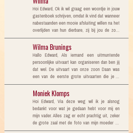
Wilma
bij het verkennen van de branche heb ik er op
Hoi Edward, Ok ik wil graag een woordje in jouw
prijs gesteld. Ik wens je veel succes toe, groet,
gastenboek schrijven, omdat ik vind dat wanneer
Mary
nabestaanden een mooie afsluiting willen na het
overlijden van hun dierbare, zij bij jou de zorg
kunnen verwachten die zij deze persoon
toewenste. Bob, Ales, Sam en ikzelf zijn ook
Wilma Brunings
heel blij dat wij hou hebben leren kennen, de
Hallo Edward, Als iemand een uitmuntende
omstandigheid was niet leuk, maar zoals jij de
persoonlijke uitvaart kan organiseren dan ben jij
uitvaart van Michel in 2007 hebt geleidt was
dat wel. De uitvaart van onze zoon Daan was
echt fantastisch, het luisteren, het meedenken
een van de eerste grote uitvaarten die je in
en vooral aan de kinderen denken en hun
2000 regelde, dat is iets groots geworden daar
wensen voor Michel ten uitvoer brengen,
zijn gewoonweg geen woorden voor, zonder dat
Moniek Klomps
grandioos! Edward, je doe het onwijs goed, ga
jij mijn zoon Daan gekend hebt wist jij van zijn
zo door! Een lieve groet, Wilma
Hoi Edward, Via deze weg wil ik je alsnog
laatste “optreden” een onvergetelijke dag te
bedankt voor wat je gedaan hebt voor mij en
maken die wij en alle vrienden, familie en
mijn vader. Alles zag er echt prachtig uit, zeker
bekenden van Daan nooit meer kunnen vergeten
de grote zaal met de foto van mijn moeder en
en wij hebben jou daardoor voor altijd in ons hart
hoe alles erbij stond mijn complimenten.