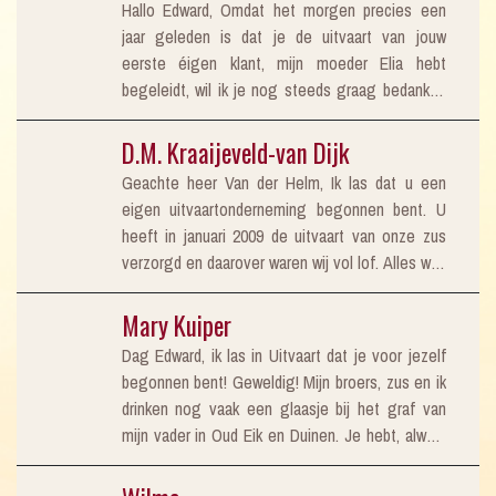
achteraf of jij een goede vriend van Daan was,
Hallo Edward, Omdat het morgen precies een
een goede gelegenheid om je nogmaals te
of zelfs familie. Kan je nagaan hoe jij je inleeft
jaar geleden is dat je de uitvaart van jouw
bedankt voor datgeen wat je toen voor ons hebt
en hoe e
eerste éigen klant, mijn moeder Elia hebt
gedaan. Succes met je uitdagende werk,
begeleidt, wil ik je nog steeds graag bedanken
vriendelijke groeten Maurice
hiervoor. We hebben veel complimenten gehad
over de bijzondere manier hoe we het gedaan
D.M. Kraaijeveld-van Dijk
hebben, maar bovenal ben ik zelf erg blij dat jij
Geachte heer Van der Helm, Ik las dat u een
voor ons alles hebt geregeld dat mama op een
eigen uitvaartonderneming begonnen bent. U
mooie manier haar afscheid heeft gehad. Ik
heeft in januari 2009 de uitvaart van onze zus
hoop dat je veel succes hebt met je
verzorgd en daarover waren wij vol lof. Alles was
onderneming, want dat verdien je zeker.
tot in de puntjes verzorgd. Ik wil u veel succes
toewensen voor de toekomst. Met vriendelijke
Mary Kuiper
groet D.M.Kraaijeveld-van Dijk
Dag Edward, ik las in Uitvaart dat je voor jezelf
begonnen bent! Geweldig! Mijn broers, zus en ik
drinken nog vaak een glaasje bij het graf van
mijn vader in Oud Eik en Duinen. Je hebt, alwaar
10 jaar geleden, voor gezorgd dat het afscheid
heel bijzonder kon zijn. Ook je behulpzaamheid