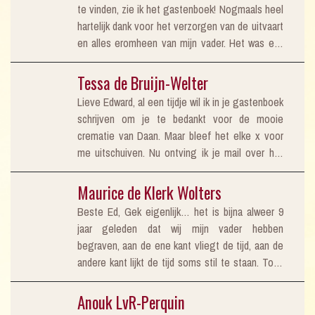
te vinden, zie ik het gastenboek! Nogmaals heel
hartelijk dank voor het verzorgen van de uitvaart
en alles eromheen van mijn vader. Het was erg
mooi en indrukwekkend. Groeten René Alkema
en de rest van de familie.
Tessa de Bruijn-Welter
Lieve Edward, al een tijdje wil ik in je gastenboek
schrijven om je te bedankt voor de mooie
crematie van Daan. Maar bleef het elke x voor
me uitschuiven. Nu ontving ik je mail over het
nieuw te openen rouwcentrum in Nootdorp en
dacht ik, misschien is nu het moment. Wat was
Maurice de Klerk Wolters
het mooi en wat was het Daan. Al onze wensen
Beste Ed, Gek eigenlijk… het is bijna alweer 9
hebben we kenbaar gemaakt en alles kon, van
jaar geleden dat wij mijn vader hebben
het opbaren thuis, condoleance thuis, tot het
begraven, aan de ene kant vliegt de tijd, aan de
verover in onze eigen bus naar het crematorium.
andere kant lijkt de tijd soms stil te staan. Toch
Van het begin tot het einde heb ik bij hem
wil ik je even zeggen dat je toen ook al alles
kunnen blijven en dat was voor mij heel bijzonder
super goed geregeld had! Als ik weleens langs
Anouk LvR-Perquin
en heel dankbaar. Veel mensen vroegen ons
het graf ga, denk ik daar vaak aan terug en dit is