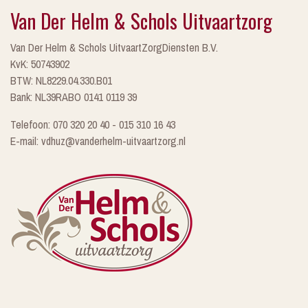
Van Der Helm & Schols Uitvaartzorg
Van Der Helm & Schols UitvaartZorgDiensten B.V.
KvK: 50743902
BTW: NL8229.04.330.B01
Bank: NL39RABO 0141 0119 39
Telefoon: 070 320 20 40 - 015 310 16 43
E-mail: vdhuz@vanderhelm-uitvaartzorg.nl