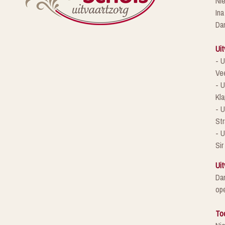
Ni
Ina
Da
Uit
- U
Ve
- U
Kla
- 
St
- U
Sir
Uit
Da
ope
To