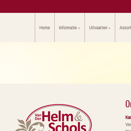
Home
Informatie
Uitvaarten
Assor
O
Kan
Ve