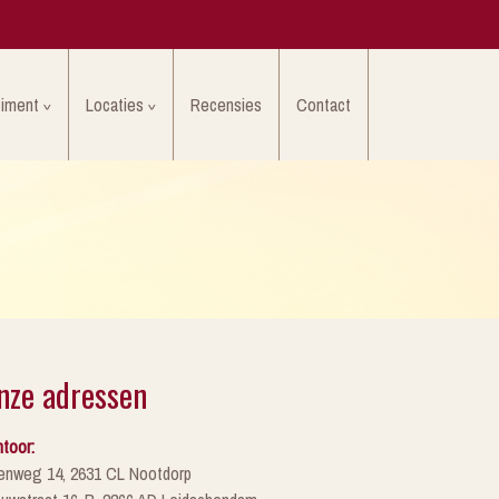
timent
Locaties
Recensies
Contact
nze adressen
toor:
enweg 14, 2631 CL Nootdorp