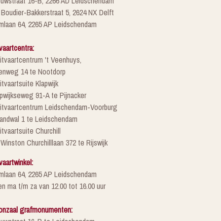
euwstraat 16-B, 2266 AD Leidschendam
 Boudier-Bakkerstraat 5, 2624 NX Delft
mlaan 64, 2265 AP Leidschendam
vaartcentra:
itvaartcentrum 't Veenhuys,
enweg 14 te Nootdorp
itvaartsuite Klapwijk
pwijkseweg 91-A te Pijnacker
Uitvaartcentrum Leidschendam-Voorburg
randwal 1 te Leidschendam
itvaartsuite Churchill
 Winston Churchilllaan 372 te Rijswijk
vaartwinkel:
mlaan 64, 2265 AP Leidschendam
n ma t/m za van 12.00 tot 16.00 uur
onzaal grafmonumenten: