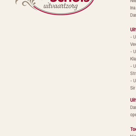
Ni
Ina
Da
Uit
- U
Ve
- U
Kla
- 
St
- U
Sir
Uit
Da
ope
To