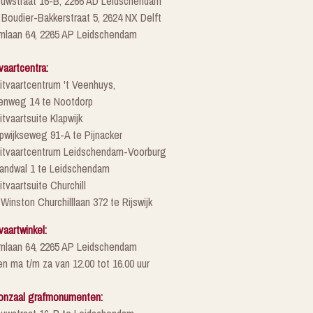
euwstraat 16-B, 2266 AD Leidschendam
 Boudier-Bakkerstraat 5, 2624 NX Delft
mlaan 64, 2265 AP Leidschendam
vaartcentra:
itvaartcentrum 't Veenhuys,
enweg 14 te Nootdorp
itvaartsuite Klapwijk
pwijkseweg 91-A te Pijnacker
Uitvaartcentrum Leidschendam-Voorburg
randwal 1 te Leidschendam
itvaartsuite Churchill
 Winston Churchilllaan 372 te Rijswijk
vaartwinkel:
mlaan 64, 2265 AP Leidschendam
n ma t/m za van 12.00 tot 16.00 uur
onzaal grafmonumenten: