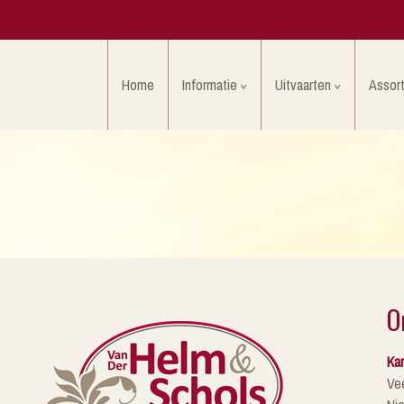
Home
Informatie
Uitvaarten
Assor
O
Kan
Ve