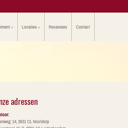
timent
Locaties
Recensies
Contact
nze adressen
toor:
enweg 14, 2631 CL Nootdorp