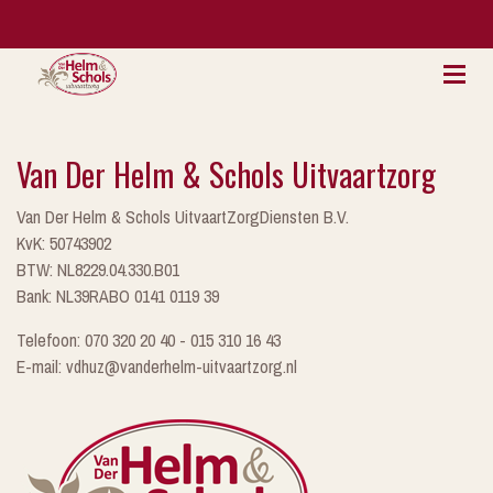
Van Der Helm & Schols Uitvaartzorg
Van Der Helm & Schols UitvaartZorgDiensten B.V.
KvK: 50743902
BTW: NL8229.04.330.B01
Bank: NL39RABO 0141 0119 39
Telefoon: 070 320 20 40 - 015 310 16 43
E-mail: vdhuz@vanderhelm-uitvaartzorg.nl