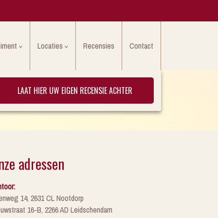
timent
Locaties
Recensies
Contact
LAAT HIER UW EIGEN RECENSIE ACHTER
nze adressen
toor:
enweg 14, 2631 CL Nootdorp
euwstraat 16-B, 2266 AD Leidschendam