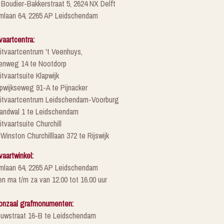
 Boudier-Bakkerstraat 5, 2624 NX Delft
mlaan 64, 2265 AP Leidschendam
vaartcentra:
itvaartcentrum 't Veenhuys,
enweg 14 te Nootdorp
itvaartsuite Klapwijk
pwijkseweg 91-A te Pijnacker
Uitvaartcentrum Leidschendam-Voorburg
randwal 1 te Leidschendam
itvaartsuite Churchill
 Winston Churchilllaan 372 te Rijswijk
vaartwinkel:
mlaan 64, 2265 AP Leidschendam
n ma t/m za van 12.00 tot 16.00 uur
onzaal grafmonumenten:
euwstraat 16-B te Leidschendam