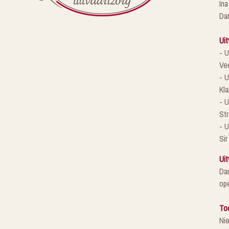
Ina
Da
Uit
- U
Ve
- U
Kla
- 
St
- U
Sir
Uit
Da
ope
To
Ni