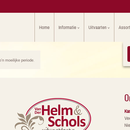
Home
Informatie
Uitvaarten
Assor
o’n moeilijke periode.
O
Kan
Ve
Ni