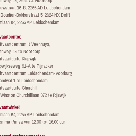
enweg 14, 2631 CL Nootdorp
euwstraat 16-B, 2266 AD Leidschendam
 Boudier-Bakkerstraat 5, 2624 NX Delft
mlaan 64, 2265 AP Leidschendam
vaartcentra:
itvaartcentrum 't Veenhuys,
enweg 14 te Nootdorp
itvaartsuite Klapwijk
pwijkseweg 91-A te Pijnacker
Uitvaartcentrum Leidschendam-Voorburg
randwal 1 te Leidschendam
itvaartsuite Churchill
 Winston Churchilllaan 372 te Rijswijk
vaartwinkel:
mlaan 64, 2265 AP Leidschendam
n ma t/m za van 12.00 tot 16.00 uur