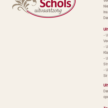
Ve
Ni
Ina
Da
Uit
- U
Ve
- U
Kla
- 
St
- U
Sir
Uit
Da
ope