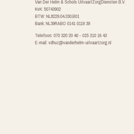
Van Der Helm & Schols UitvaartZorgDiensten B.V.
KvK: 50743902
BTW: NL8229.04.330.B01
Bank: NL39RABO 0141 0119 39
Telefoon: 070 320 20 40 - 015 310 16 43
E-mail: vdhuz@vanderhelm-uitvaartzorg.nl