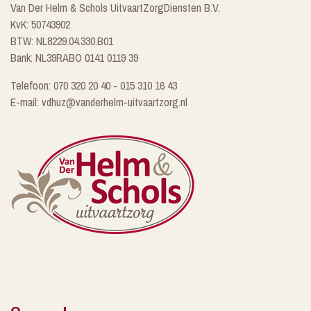
Van Der Helm & Schols UitvaartZorgDiensten B.V.
KvK: 50743902
BTW: NL8229.04.330.B01
Bank: NL39RABO 0141 0119 39
Telefoon: 070 320 20 40 - 015 310 16 43
E-mail: vdhuz@vanderhelm-uitvaartzorg.nl