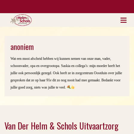
anoniem
Wat een mooi afscheid hebben wij kunnen nemen van onze man, vader,
schoonvader, opa en overgrootopa. Saskia en collega’s: mijn moeder heeft het
jullie ook persoonlijk gezegd. Ook heeft ze in zorgcentrum Oostduin over jullie
gesproken dat ze op haar 91e dit zo nog nooit had mee gemaakt. Bedankt voor
jullie goed zorg, niets was jullie te veel.
Van Der Helm & Schols Uitvaartzorg