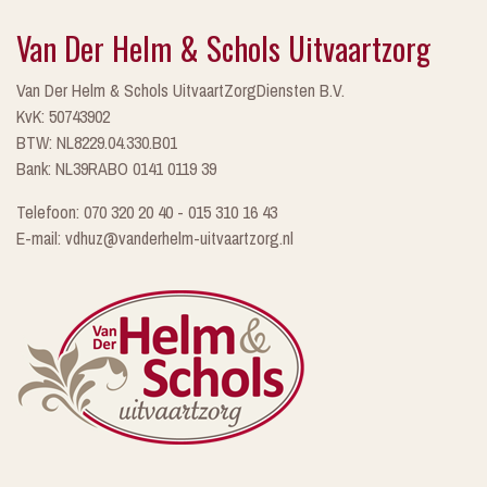
Van Der Helm & Schols Uitvaartzorg
Van Der Helm & Schols UitvaartZorgDiensten B.V.
KvK: 50743902
BTW: NL8229.04.330.B01
Bank: NL39RABO 0141 0119 39
Telefoon: 070 320 20 40 - 015 310 16 43
E-mail: vdhuz@vanderhelm-uitvaartzorg.nl