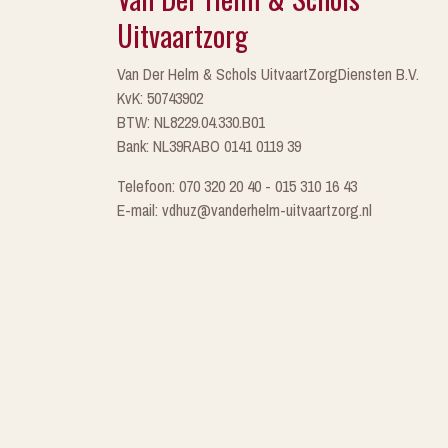
Uitvaartzorg
Van Der Helm & Schols UitvaartZorgDiensten B.V.
KvK: 50743902
BTW: NL8229.04.330.B01
Bank: NL39RABO 0141 0119 39
Telefoon: 070 320 20 40 - 015 310 16 43
E-mail: vdhuz@vanderhelm-uitvaartzorg.nl