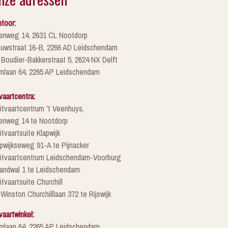
toor:
enweg 14, 2631 CL Nootdorp
euwstraat 16-B, 2266 AD Leidschendam
 Boudier-Bakkerstraat 5, 2624 NX Delft
mlaan 64, 2265 AP Leidschendam
vaartcentra:
itvaartcentrum 't Veenhuys,
enweg 14 te Nootdorp
itvaartsuite Klapwijk
pwijkseweg 91-A te Pijnacker
Uitvaartcentrum Leidschendam-Voorburg
randwal 1 te Leidschendam
itvaartsuite Churchill
 Winston Churchilllaan 372 te Rijswijk
vaartwinkel:
mlaan 64, 2265 AP Leidschendam