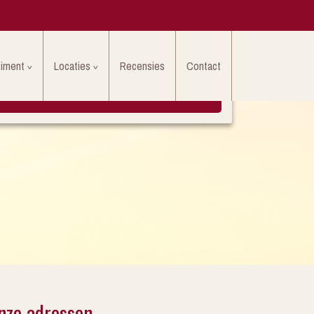
timent
Locaties
Recensies
Contact
LAAT HIER UW EIGEN RECENSIE ACHTER
nze adressen