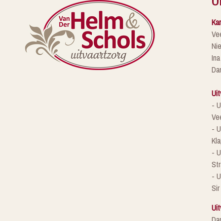
Kan
Ve
Ni
Ina
Da
Uit
- U
Ve
- U
Kla
- 
St
- U
Sir
Uit
Da