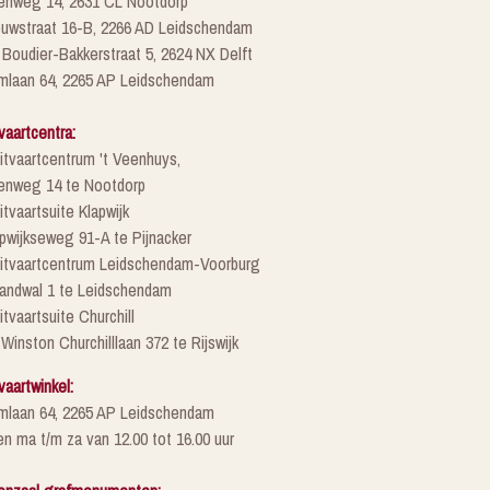
enweg 14, 2631 CL Nootdorp
euwstraat 16-B, 2266 AD Leidschendam
 Boudier-Bakkerstraat 5, 2624 NX Delft
mlaan 64, 2265 AP Leidschendam
vaartcentra:
itvaartcentrum 't Veenhuys,
enweg 14 te Nootdorp
itvaartsuite Klapwijk
pwijkseweg 91-A te Pijnacker
Uitvaartcentrum Leidschendam-Voorburg
randwal 1 te Leidschendam
itvaartsuite Churchill
 Winston Churchilllaan 372 te Rijswijk
vaartwinkel:
mlaan 64, 2265 AP Leidschendam
n ma t/m za van 12.00 tot 16.00 uur