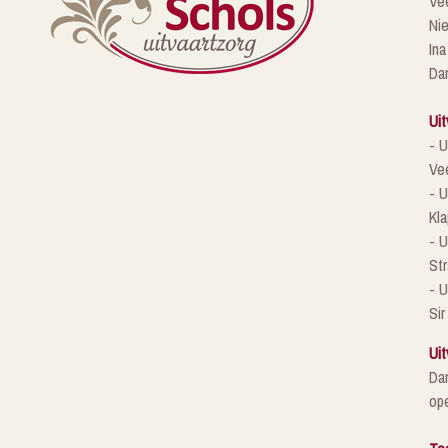
Ve
Ni
Ina
Da
Uit
- U
Ve
- U
Kla
- 
St
- U
Sir
Uit
Da
ope