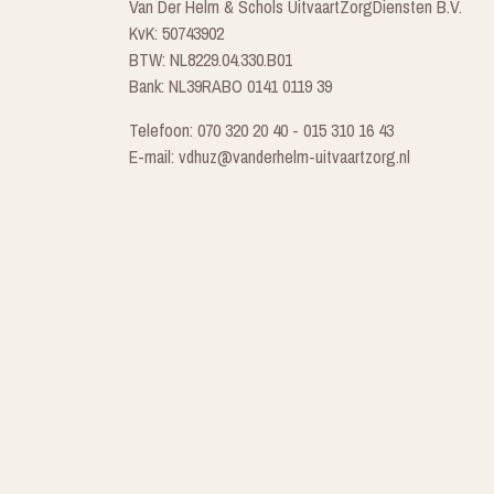
Van Der Helm & Schols UitvaartZorgDiensten B.V.
KvK: 50743902
BTW: NL8229.04.330.B01
Bank: NL39RABO 0141 0119 39
Telefoon: 070 320 20 40 - 015 310 16 43
E-mail: vdhuz@vanderhelm-uitvaartzorg.nl