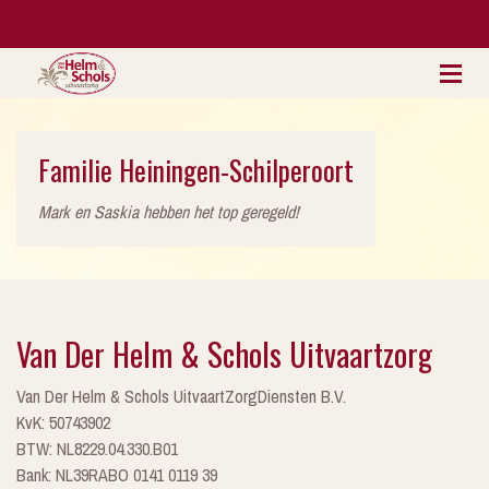
Familie Heiningen-Schilperoort
Mark en Saskia hebben het top geregeld!
Van Der Helm & Schols Uitvaartzorg
Van Der Helm & Schols UitvaartZorgDiensten B.V.
KvK: 50743902
BTW: NL8229.04.330.B01
Bank: NL39RABO 0141 0119 39