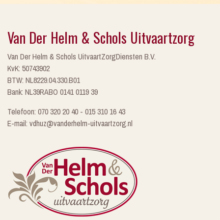
Van Der Helm & Schols Uitvaartzorg
Van Der Helm & Schols UitvaartZorgDiensten B.V.
KvK: 50743902
BTW: NL8229.04.330.B01
Bank: NL39RABO 0141 0119 39
Telefoon: 070 320 20 40 - 015 310 16 43
E-mail: vdhuz@vanderhelm-uitvaartzorg.nl