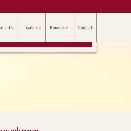
timent
Locaties
Recensies
Contact
LAAT HIER UW EIGEN RECENSIE ACHTER
nze adressen