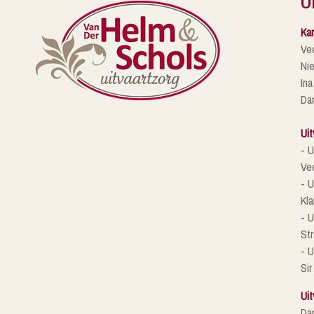
Kan
Ve
Ni
Ina
Da
Uit
- U
Ve
- U
Kla
- 
St
- U
Sir
Uit
Da