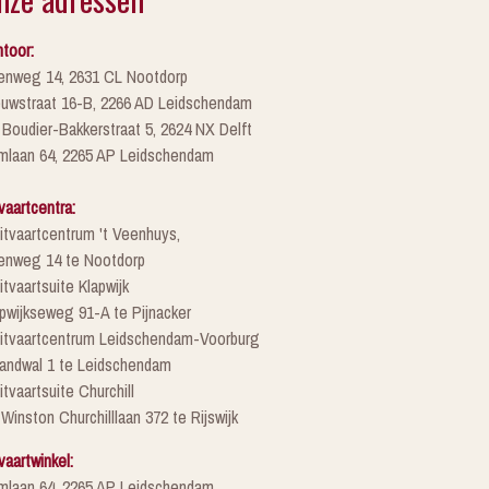
toor:
enweg 14, 2631 CL Nootdorp
euwstraat 16-B, 2266 AD Leidschendam
 Boudier-Bakkerstraat 5, 2624 NX Delft
mlaan 64, 2265 AP Leidschendam
vaartcentra:
itvaartcentrum 't Veenhuys,
enweg 14 te Nootdorp
itvaartsuite Klapwijk
pwijkseweg 91-A te Pijnacker
Uitvaartcentrum Leidschendam-Voorburg
randwal 1 te Leidschendam
itvaartsuite Churchill
 Winston Churchilllaan 372 te Rijswijk
vaartwinkel:
mlaan 64, 2265 AP Leidschendam