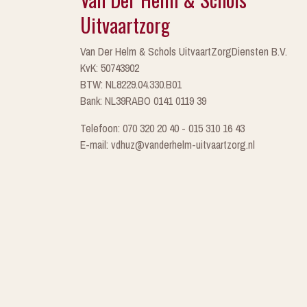
Uitvaartzorg
Van Der Helm & Schols UitvaartZorgDiensten B.V.
KvK: 50743902
BTW: NL8229.04.330.B01
Bank: NL39RABO 0141 0119 39
Telefoon: 070 320 20 40 - 015 310 16 43
E-mail: vdhuz@vanderhelm-uitvaartzorg.nl