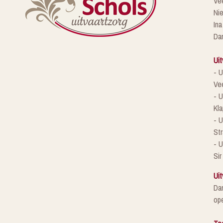
Ve
Ni
Ina
Da
Uit
- U
Ve
- U
Kla
- 
St
- U
Sir
Uit
Da
ope