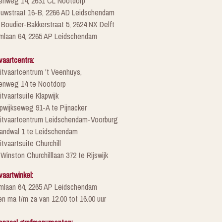
enweg 14, 2631 CL Nootdorp
euwstraat 16-B, 2266 AD Leidschendam
 Boudier-Bakkerstraat 5, 2624 NX Delft
mlaan 64, 2265 AP Leidschendam
vaartcentra:
itvaartcentrum 't Veenhuys,
enweg 14 te Nootdorp
itvaartsuite Klapwijk
pwijkseweg 91-A te Pijnacker
Uitvaartcentrum Leidschendam-Voorburg
randwal 1 te Leidschendam
itvaartsuite Churchill
 Winston Churchilllaan 372 te Rijswijk
vaartwinkel:
mlaan 64, 2265 AP Leidschendam
n ma t/m za van 12.00 tot 16.00 uur