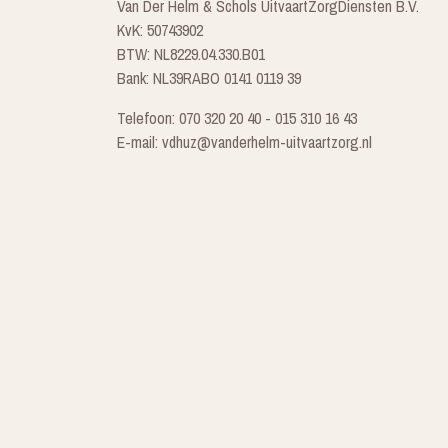
Van Der Helm & Schols UitvaartZorgDiensten B.V.
KvK: 50743902
BTW: NL8229.04.330.B01
Bank: NL39RABO 0141 0119 39
Telefoon: 070 320 20 40 - 015 310 16 43
E-mail: vdhuz@vanderhelm-uitvaartzorg.nl