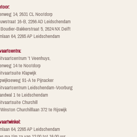
toor:
enweg 14, 2631 CL Nootdorp
euwstraat 16-B, 2266 AD Leidschendam
 Boudier-Bakkerstraat 5, 2624 NX Delft
mlaan 64, 2265 AP Leidschendam
vaartcentra:
itvaartcentrum 't Veenhuys,
enweg 14 te Nootdorp
itvaartsuite Klapwijk
pwijkseweg 91-A te Pijnacker
Uitvaartcentrum Leidschendam-Voorburg
randwal 1 te Leidschendam
itvaartsuite Churchill
 Winston Churchilllaan 372 te Rijswijk
vaartwinkel:
mlaan 64, 2265 AP Leidschendam
n ma t/m za van 12.00 tot 16.00 uur