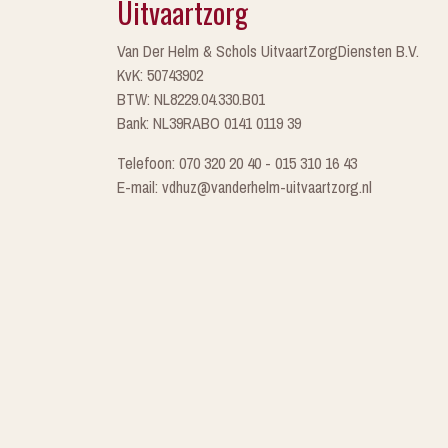
Uitvaartzorg
Van Der Helm & Schols UitvaartZorgDiensten B.V.
KvK: 50743902
BTW: NL8229.04.330.B01
Bank: NL39RABO 0141 0119 39
Telefoon: 070 320 20 40 - 015 310 16 43
E-mail: vdhuz@vanderhelm-uitvaartzorg.nl