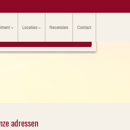
timent
Locaties
Recensies
Contact
LAAT HIER UW EIGEN RECENSIE ACHTER
nze adressen