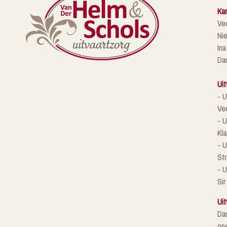
Kan
Ve
Ni
Ina
Da
Uit
- U
Ve
- U
Kla
- 
St
- U
Sir
Uit
Da
ope