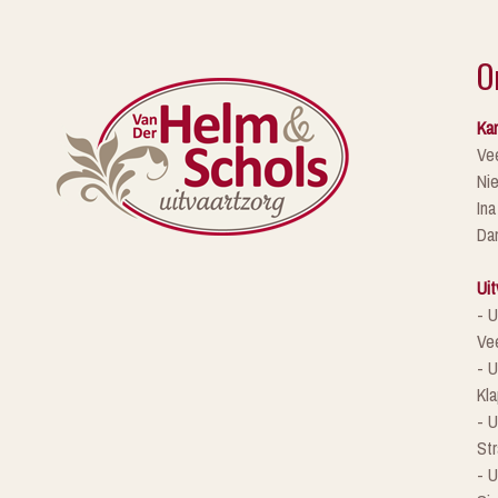
O
Kan
Ve
Ni
Ina
Da
Uit
- U
Ve
- U
Kla
- 
St
- U