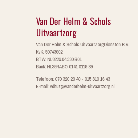
Van Der Helm & Schols
Uitvaartzorg
Van Der Helm & Schols UitvaartZorgDiensten B.V.
KvK: 50743902
BTW: NL8229.04.330.B01
Bank: NL39RABO 0141 0119 39
Telefoon: 070 320 20 40 - 015 310 16 43
E-mail: vdhuz@vanderhelm-uitvaartzorg.nl