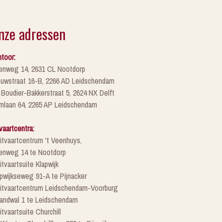
nze adressen
toor:
enweg 14, 2631 CL Nootdorp
euwstraat 16-B, 2266 AD Leidschendam
 Boudier-Bakkerstraat 5, 2624 NX Delft
mlaan 64, 2265 AP Leidschendam
vaartcentra:
itvaartcentrum 't Veenhuys,
enweg 14 te Nootdorp
itvaartsuite Klapwijk
pwijkseweg 91-A te Pijnacker
Uitvaartcentrum Leidschendam-Voorburg
randwal 1 te Leidschendam
itvaartsuite Churchill