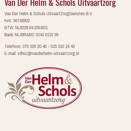
Van Der Helm & Schols Uitvaartzorg
Van Der Helm & Schols UitvaartZorgDiensten B.V.
KvK: 50743902
BTW: NL8229.04.330.B01
Bank: NL39RABO 0141 0119 39
Telefoon: 070 320 20 40 - 015 310 16 43
E-mail: vdhuz@vanderhelm-uitvaartzorg.nl