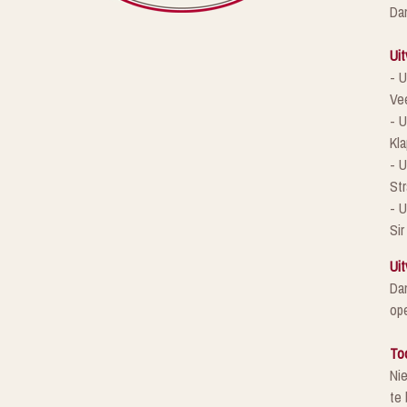
Da
Uit
- U
Ve
- U
Kla
- 
St
- U
Sir
Uit
Da
ope
To
Ni
te