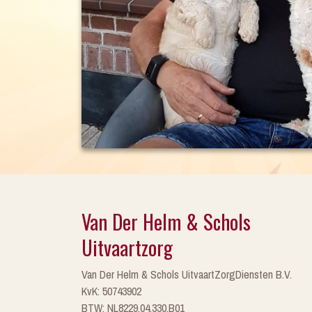
Van Der Helm & Schols
Uitvaartzorg
Van Der Helm & Schols UitvaartZorgDiensten B.V.
KvK: 50743902
BTW: NL8229.04.330.B01