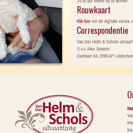
14.30 uur online bij te wonen
Rouwkaart
Klik hier
om de digitale versie v
Correspondentie
Van Der Helm & Schols uitvaar
O.v.v. Alex Greeve
Damlaan 64, 2265 AP Leidsche
O
Kan
Ve
Ni
Ina