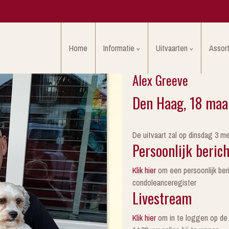
Home
Informatie
Uitvaarten
Assor
Alex Greeve
Den Haag, 18 maar
De uitvaart zal op dinsdag 3 m
Persoonlijk berich
Klik hier
om een persoonlijk beric
condoleanceregister
Livestream
Klik hier
om in te loggen op de 