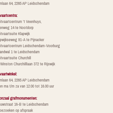
mlaan 64, 2265 AP Leidschendam
vaartcentra:
itvaartcentrum 't Veenhuys,
enweg 14 te Nootdorp
itvaartsuite Klapwijk
pwijkseweg 91-A te Pijnacker
Uitvaartcentrum Leidschendam-Voorburg
randwal 1 te Leidschendam
itvaartsuite Churchill
 Winston Churchilllaan 372 te Rijswijk
vaartwinkel:
mlaan 64, 2265 AP Leidschendam
n ma t/m za van 12.00 tot 16.00 uur
onzaal grafmonumenten:
euwstraat 16-B te Leidschendam
 bezoeken op afspraak