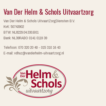
Van Der Helm & Schols Uitvaartzorg
Van Der Helm & Schols UitvaartZorgDiensten B.V.
KvK: 50743902
BTW: NL8229.04.330.B01
Bank: NL39RABO 0141 0119 39
Telefoon: 070 320 20 40 - 015 310 16 43
E-mail: vdhuz@vanderhelm-uitvaartzorg.nl