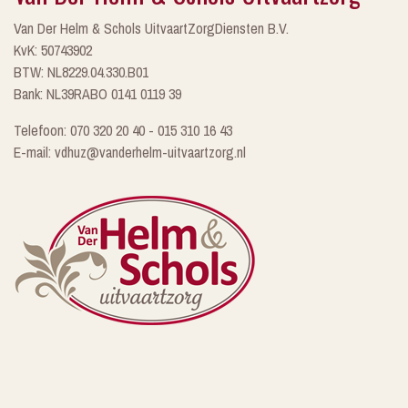
Van Der Helm & Schols UitvaartZorgDiensten B.V.
KvK: 50743902
BTW: NL8229.04.330.B01
Bank: NL39RABO 0141 0119 39
Telefoon: 070 320 20 40 - 015 310 16 43
E-mail: vdhuz@vanderhelm-uitvaartzorg.nl