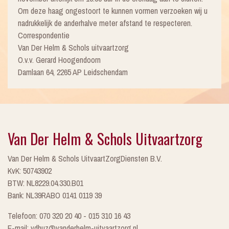
Om deze haag ongestoort te kunnen vormen verzoeken wij u
nadrukkelijk de anderhalve meter afstand te respecteren.
Correspondentie
Van Der Helm & Schols uitvaartzorg
O.v.v. Gerard Hoogendoorn
Damlaan 64, 2265 AP Leidschendam
Van Der Helm & Schols Uitvaartzorg
Van Der Helm & Schols UitvaartZorgDiensten B.V.
KvK: 50743902
BTW: NL8229.04.330.B01
Bank: NL39RABO 0141 0119 39
Telefoon: 070 320 20 40 - 015 310 16 43
E-mail: vdhuz@vanderhelm-uitvaartzorg.nl