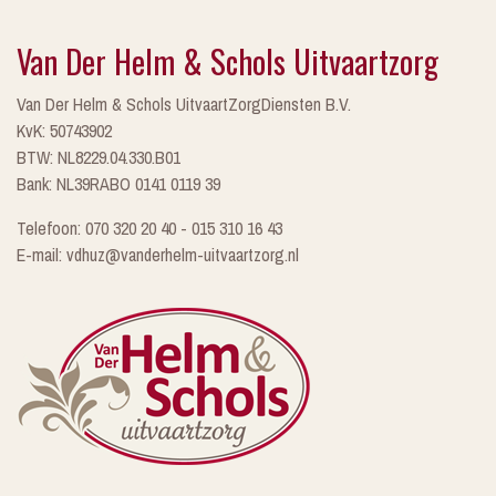
Van Der Helm & Schols Uitvaartzorg
Van Der Helm & Schols UitvaartZorgDiensten B.V.
KvK: 50743902
BTW: NL8229.04.330.B01
Bank: NL39RABO 0141 0119 39
Telefoon: 070 320 20 40 - 015 310 16 43
E-mail: vdhuz@vanderhelm-uitvaartzorg.nl