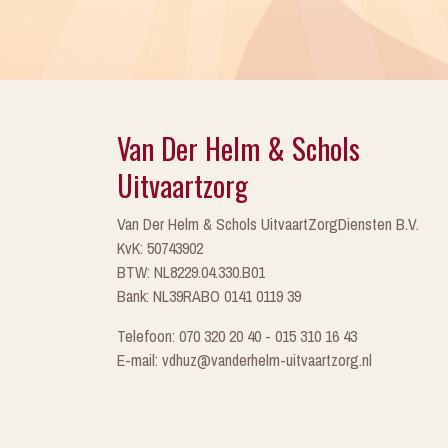
Van Der Helm & Schols
Uitvaartzorg
Van Der Helm & Schols UitvaartZorgDiensten B.V.
KvK: 50743902
BTW: NL8229.04.330.B01
Bank: NL39RABO 0141 0119 39
Telefoon: 070 320 20 40 - 015 310 16 43
E-mail: vdhuz@vanderhelm-uitvaartzorg.nl