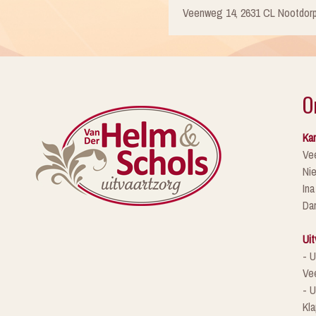
Veenweg 14, 2631 CL Nootdor
O
Kan
Ve
Ni
Ina
Da
Uit
- U
Ve
- U
Kla