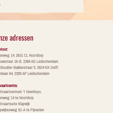
p
nze adressen
toor:
enweg 14, 2631 CL Nootdorp
euwstraat 16-B, 2266 AD Leidschendam
 Boudier-Bakkerstraat 5, 2624 NX Delft
mlaan 64, 2265 AP Leidschendam
vaartcentra:
itvaartcentrum 't Veenhuys,
enweg 14 te Nootdorp
itvaartsuite Klapwijk
pwijkseweg 91-A te Pijnacker