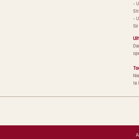
- 
St
- U
Sir
Uit
Da
ope
To
Ni
te
A