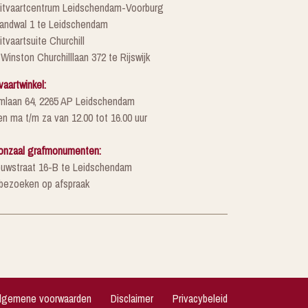
Uitvaartcentrum Leidschendam-Voorburg
randwal 1 te Leidschendam
itvaartsuite Churchill
 Winston Churchilllaan 372 te Rijswijk
vaartwinkel:
mlaan 64, 2265 AP Leidschendam
n ma t/m za van 12.00 tot 16.00 uur
onzaal grafmonumenten:
euwstraat 16-B te Leidschendam
 bezoeken op afspraak
lgemene voorwaarden
Disclaimer
Privacybeleid