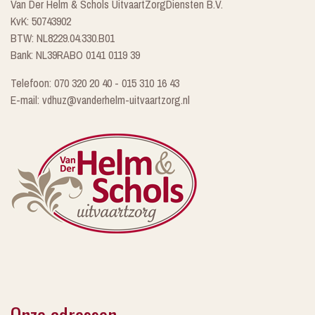
Van Der Helm & Schols UitvaartZorgDiensten B.V.
KvK: 50743902
BTW: NL8229.04.330.B01
Bank: NL39RABO 0141 0119 39
Telefoon: 070 320 20 40 - 015 310 16 43
E-mail: vdhuz@vanderhelm-uitvaartzorg.nl