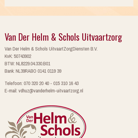
Van Der Helm & Schols Uitvaartzorg
Van Der Helm & Schols UitvaartZorgDiensten B.V.
KvK: 50743902
BTW: NL8229.04.330.B01
Bank: NL39RABO 0141 0119 39
Telefoon: 070 320 20 40 - 015 310 16 43
E-mail: vdhuz@vanderhelm-uitvaartzorg.nl