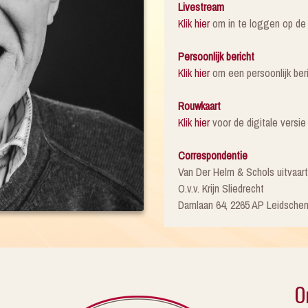
Livestream
Klik hier
om in te loggen op de 
Persoonlijk bericht
Klik hier
om een persoonlijk beric
Rouwkaart
Klik hier
voor de digitale versi
Correspondentie
Van Der Helm & Schols uitvaar
O.v.v. Krijn Sliedrecht
Damlaan 64, 2265 AP Leidsche
O