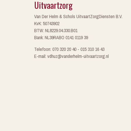
Uitvaartzorg
Van Der Helm & Schols UitvaartZorgDiensten B.V.
KvK: 50743902
BTW: NL8229.04.330.B01
Bank: NL39RABO 0141 0119 39
Telefoon: 070 320 20 40 - 015 310 16 43
E-mail: vdhuz@vanderhelm-uitvaartzorg.nl