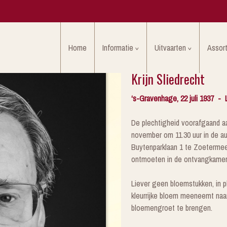
Home
Informatie
Uitvaarten
Assor
Krijn Sliedrecht
‘s-Gravenhage, 22 juli 1937 -
De plechtigheid voorafgaand aa
november om 11.30 uur in de a
Buytenparklaan 1 te Zoetermeer
ontmoeten in de ontvangkamer
Liever geen bloemstukken, in pl
kleurrijke bloem meeneemt naar
bloemengroet te brengen.