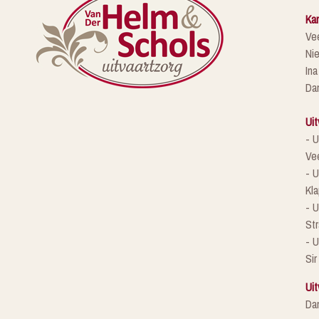
Kan
Ve
Ni
Ina
Da
Uit
- U
Ve
- U
Kla
- 
St
- U
Sir
Uit
Da