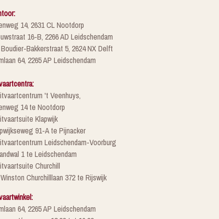
toor:
enweg 14, 2631 CL Nootdorp
euwstraat 16-B, 2266 AD Leidschendam
 Boudier-Bakkerstraat 5, 2624 NX Delft
mlaan 64, 2265 AP Leidschendam
vaartcentra:
itvaartcentrum 't Veenhuys,
enweg 14 te Nootdorp
itvaartsuite Klapwijk
pwijkseweg 91-A te Pijnacker
Uitvaartcentrum Leidschendam-Voorburg
randwal 1 te Leidschendam
itvaartsuite Churchill
 Winston Churchilllaan 372 te Rijswijk
vaartwinkel:
mlaan 64, 2265 AP Leidschendam