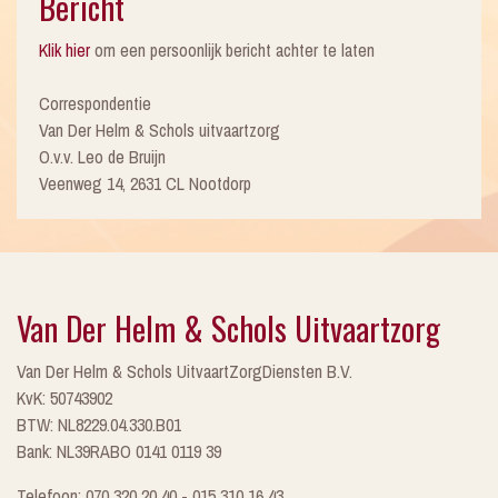
Bericht
Klik hier
om een persoonlijk bericht achter te laten
Correspondentie
Van Der Helm & Schols uitvaartzorg
O.v.v. Leo de Bruijn
Veenweg 14, 2631 CL Nootdorp
Van Der Helm & Schols Uitvaartzorg
Van Der Helm & Schols UitvaartZorgDiensten B.V.
KvK: 50743902
BTW: NL8229.04.330.B01
Bank: NL39RABO 0141 0119 39
Telefoon: 070 320 20 40 - 015 310 16 43