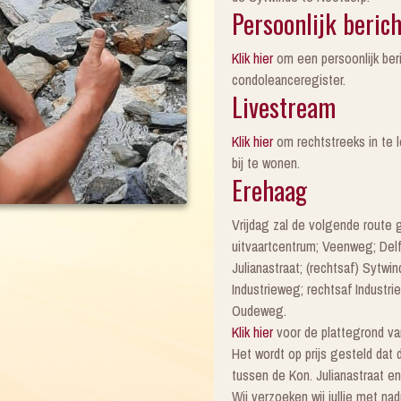
Persoonlijk berich
Klik hier
om een persoonlijk beri
condoleanceregister.
Livestream
Klik hier
om rechtstreeks in te
bij te wonen.
Erehaag
Vrijdag zal de volgende route 
uitvaartcentrum; Veenweg; Delfl
Julianastraat; (rechtsaf) Sytwin
Industrieweg; rechtsaf Industr
Oudeweg.
Klik hier
voor de plattegrond va
Het wordt op prijs gesteld da
tussen de Kon. Julianastraat en
Wij verzoeken wij jullie met na