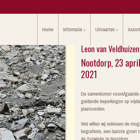
Home
Informatie
Uitvaarten
Assor
Leon van Veldhuizen
Nootdorp, 23 apri
2021
De samenkomst voorafgaande aa
geldende beperkingen op vrijdag
plaatsvinden.
Wel willen wij iedereen de mog
begrafenis, een laatste groet
de Sytwinde te Nootdorp.