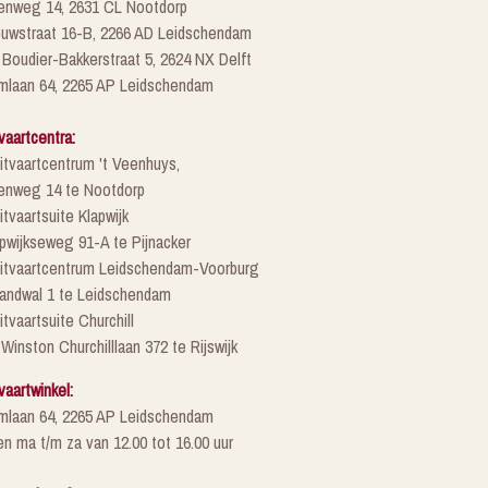
enweg 14, 2631 CL Nootdorp
euwstraat 16-B, 2266 AD Leidschendam
 Boudier-Bakkerstraat 5, 2624 NX Delft
mlaan 64, 2265 AP Leidschendam
vaartcentra:
itvaartcentrum 't Veenhuys,
enweg 14 te Nootdorp
itvaartsuite Klapwijk
pwijkseweg 91-A te Pijnacker
Uitvaartcentrum Leidschendam-Voorburg
randwal 1 te Leidschendam
itvaartsuite Churchill
 Winston Churchilllaan 372 te Rijswijk
vaartwinkel:
mlaan 64, 2265 AP Leidschendam
n ma t/m za van 12.00 tot 16.00 uur