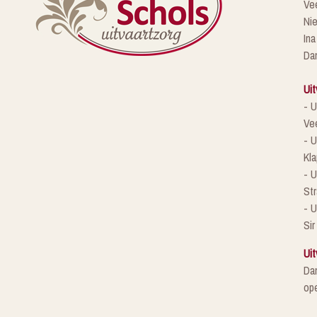
Ve
Ni
Ina
Da
Uit
- U
Ve
- U
Kla
- 
St
- U
Sir
Uit
Da
ope