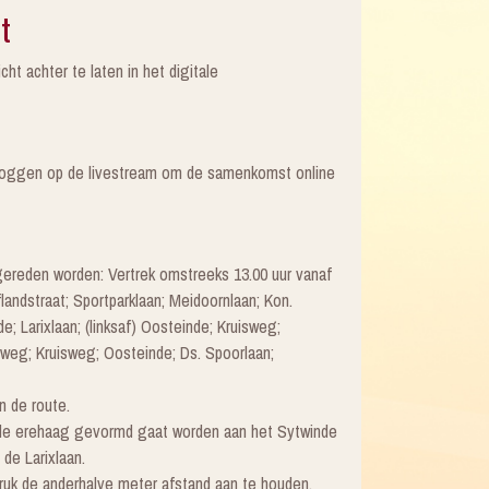
t
cht achter te laten in het digitale
 loggen op de livestream om de samenkomst online
gereden worden: Vertrek omstreeks 13.00 uur vanaf
andstraat; Sportparklaan; Meidoornlaan; Kon.
de; Larixlaan; (linksaf) Oosteinde; Kruisweg;
ieweg; Kruisweg; Oosteinde; Ds. Spoorlaan;
n de route.
t de erehaag gevormd gaat worden aan het Sytwinde
 de Larixlaan.
druk de anderhalve meter afstand aan te houden,