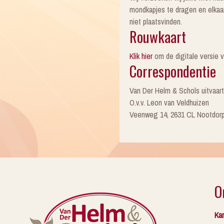
mondkapjes te dragen en elkaa
niet plaatsvinden.
Rouwkaart
Klik hier
om de digitale versie 
Correspondentie
Van Der Helm & Schols uitvaar
O.v.v. Leon van Veldhuizen
Veenweg 14, 2631 CL Nootdor
O
Kan