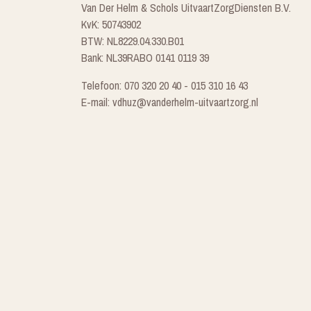
Van Der Helm & Schols UitvaartZorgDiensten B.V.
KvK: 50743902
BTW: NL8229.04.330.B01
Bank: NL39RABO 0141 0119 39
Telefoon: 070 320 20 40 - 015 310 16 43
E-mail: vdhuz@vanderhelm-uitvaartzorg.nl