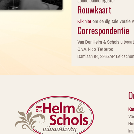
condoleanceregister
Rouwkaart
Klik hier
om de digitale versie v
Correspondentie
Van Der Helm & Schols uitvaar
O.v.v. Nico Tetteroo
Damlaan 64, 2265 AP Leidsche
O
Kan
Ve
Ni
Ina