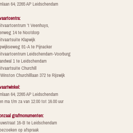
mlaan 64, 2265 AP Leidschendam
vaartcentra:
itvaartcentrum 't Veenhuys,
enweg 14 te Nootdorp
itvaartsuite Klapwijk
pwijkseweg 91-A te Pijnacker
Uitvaartcentrum Leidschendam-Voorburg
randwal 1 te Leidschendam
itvaartsuite Churchill
 Winston Churchilllaan 372 te Rijswijk
vaartwinkel:
mlaan 64, 2265 AP Leidschendam
n ma t/m za van 12.00 tot 16.00 uur
onzaal grafmonumenten:
euwstraat 16-B te Leidschendam
 bezoeken op afspraak