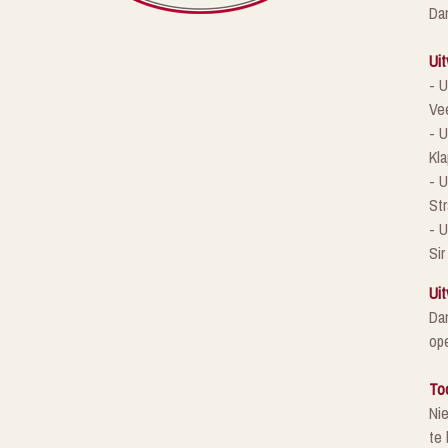
Da
Uit
- U
Ve
- U
Kla
- 
St
- U
Sir
Uit
Da
ope
To
Ni
te