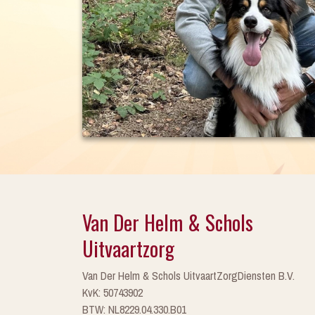
Van Der Helm & Schols
Uitvaartzorg
Van Der Helm & Schols UitvaartZorgDiensten B.V.
KvK: 50743902
BTW: NL8229.04.330.B01