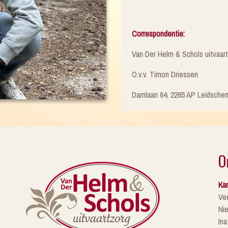
Correspondentie:
Van Der Helm & Schols uitvaar
O.v.v. Timon Driessen
Damlaan 64, 2265 AP Leidsche
O
Kan
Ve
Ni
Ina