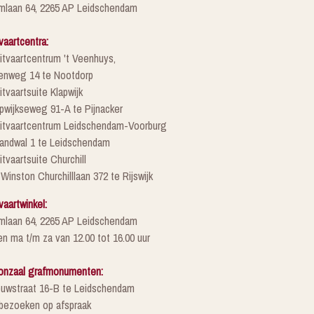
mlaan 64, 2265 AP Leidschendam
vaartcentra:
itvaartcentrum 't Veenhuys,
enweg 14 te Nootdorp
itvaartsuite Klapwijk
pwijkseweg 91-A te Pijnacker
Uitvaartcentrum Leidschendam-Voorburg
randwal 1 te Leidschendam
itvaartsuite Churchill
 Winston Churchilllaan 372 te Rijswijk
vaartwinkel:
mlaan 64, 2265 AP Leidschendam
n ma t/m za van 12.00 tot 16.00 uur
onzaal grafmonumenten:
euwstraat 16-B te Leidschendam
 bezoeken op afspraak