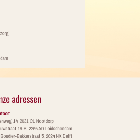
tzorg
ndam
nze adressen
toor:
enweg 14, 2631 CL Nootdorp
euwstraat 16-B, 2266 AD Leidschendam
 Boudier-Bakkerstraat 5, 2624 NX Delft