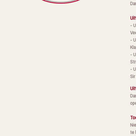
Da
Uit
- U
Ve
- U
Kla
- 
St
- U
Sir
Uit
Da
ope
To
Ni
te