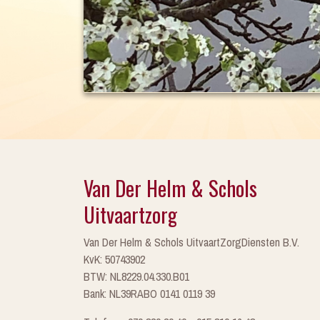
Van Der Helm & Schols
Uitvaartzorg
Van Der Helm & Schols UitvaartZorgDiensten B.V.
KvK: 50743902
BTW: NL8229.04.330.B01
Bank: NL39RABO 0141 0119 39