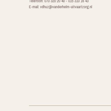
Telefoon: 070 320 20 40 - 015 310 16 43
E-mail: vdhuz@vanderhelm-uitvaartzorg.nl