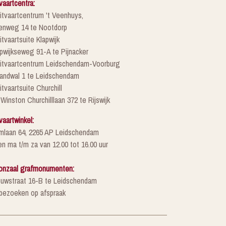
vaartcentra:
itvaartcentrum 't Veenhuys,
enweg 14 te Nootdorp
itvaartsuite Klapwijk
pwijkseweg 91-A te Pijnacker
Uitvaartcentrum Leidschendam-Voorburg
randwal 1 te Leidschendam
itvaartsuite Churchill
 Winston Churchilllaan 372 te Rijswijk
vaartwinkel:
mlaan 64, 2265 AP Leidschendam
n ma t/m za van 12.00 tot 16.00 uur
onzaal grafmonumenten:
euwstraat 16-B te Leidschendam
 bezoeken op afspraak