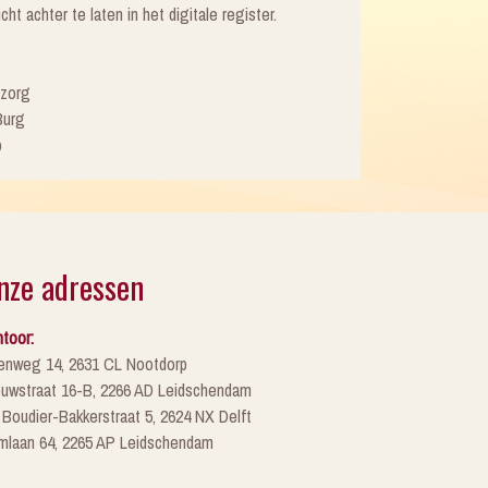
ht achter te laten in het digitale register.
tzorg
Burg
p
nze adressen
toor:
enweg 14, 2631 CL Nootdorp
euwstraat 16-B, 2266 AD Leidschendam
 Boudier-Bakkerstraat 5, 2624 NX Delft
mlaan 64, 2265 AP Leidschendam