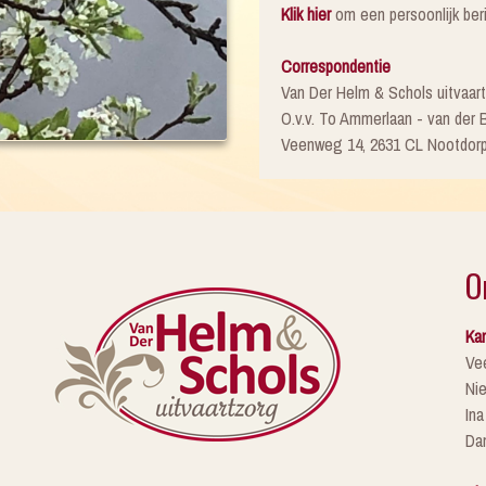
Klik hier
om een persoonlijk beric
Correspondentie
Van Der Helm & Schols uitvaar
O.v.v. To Ammerlaan - van der 
Veenweg 14, 2631 CL Nootdor
O
Kan
Ve
Ni
Ina
Da