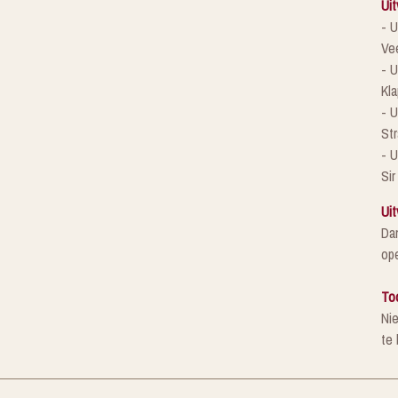
Uit
- U
Ve
- U
Kla
- 
St
- U
Sir
Uit
Da
ope
To
Ni
te