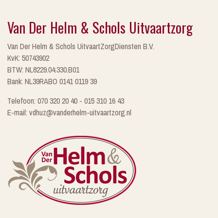
Van Der Helm & Schols Uitvaartzorg
Van Der Helm & Schols UitvaartZorgDiensten B.V.
KvK: 50743902
BTW: NL8229.04.330.B01
Bank: NL39RABO 0141 0119 39
Telefoon: 070 320 20 40 - 015 310 16 43
E-mail: vdhuz@vanderhelm-uitvaartzorg.nl