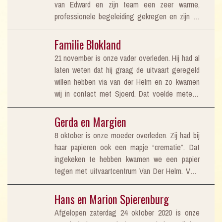
van Edward en zijn team een zeer warme,
professionele begeleiding gekregen en zijn zij
een grote steun voor ons geweest. We hebben
in deze tijd van covid, met alle beperkingen, op
Familie Blokland
een liefdevolle en waardige manier afscheid
21 november is onze vader overleden. Hij had al
kunnen nemen van Charles. Van der Helm heeft
laten weten dat hij graag de uitvaart geregeld
aan alle wensen gevolg kunnen geven en ook
willen hebben via van der Helm en zo kwamen
de livestream was perfect geregeld. We kijken
wij in contact met Sjoerd. Dat voelde meteen
terug op een mooi afscheid van Charles. Edward
goed en vertrouwd. Sjoerd heeft goed naar ons
en medewerkers, heel erg bedankt!
geluisterd en kwam zelf met hele mooie
Gerda en Margien
aanvullingen. Alles werd vlot en vakkundig
8 oktober is onze moeder overleden. Zij had bij
geregeld. Wij kijken dan ook terug op een mooi
haar papieren ook een mapje “crematie”. Dat
en waardevol afscheid van mijn vader. Na afloop
ingekeken te hebben kwamen we een papier
van de crematie hebben wij van de genodigde
tegen met uitvaartcentrum Van Der Helm. Voor
nog heel veel complimenten gekregen over
ons makkelijk, in ieder geval heel dichtbij. Dus
Sjoerd en over hoe fantastisch hij het deed.
een afspraak gemaakt om langs te komen om
Hans en Marion Spierenburg
Nogmaals dank!
het te regelen. Niet een makkelijke tijd, ook met
Afgelopen zaterdag 24 oktober 2020 is onze
de Corona maatregelen en met je moeder die