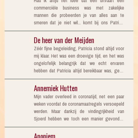
Had ik altijd het idee dat een uitvaart een
commerciële business was met zakelijke
mannen die probeerden je van alles aan te
smeren dat je niet wil... komt bij ons Patricia
over de vloer. Wat een vakvrouw. Op een
efficiente, rustige maar persoonlijke manier
De heer van der Meijden
heeft zij mijn zussen en mij, 3 perfectionistische
Zéér fijne begeleiding, Patricia stond altijd voor
regeltypes, begeleid bij het realiseren van mijn
mij klaar. Het was een droevige tijd, en het was
vaders wensen rondom de uitvaart. Daarbij
ongelofelijk belangrijk dat we echt ervaren
aandacht voor ons allen en ook mijn moeder.
hebben dat Patricia altijd bereikbaar was, geen
Geen moeite was haar teveel en voor alles had
vraag was te gek, dat heeft mij enorm
ze een oplossing. Ondanks ons verdriet hebben
gesteund. Ik kan mij geen betere begeleiding
Annemiek Hutten
wij gek genoeg ook gezellige middagen met
voorstellen.
haar gehad en ook rustig nagepraat na de
Mijn vader overleed in coronatijd, net een paar
condoleance. Verdriet en humor konden op een
weken voordat de coronamaatregels versoepeld
respectvolle wijze samengaan en
werden. Maar dankzij de vindingrijkheid van
Sjoerd hebben we toch een manier gevonden
om op een passende manier afscheid te kunnen
nemen. Sjoerd heeft steeds met ons
Anoniem