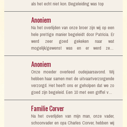
als het echt niet kon. Begeleiding was top
Anoniem
Na het overlijden van onze broer zijn wij op een
hele prettige manier begeleidt door Patricia. Er
werd zeer goed gekeken naar wat
mogelijk/gewenst was en er werd zelfs
gehandeld naar onze privéomstandigheden. De
betrokkenheid van Patricia hebben wij als heel
Anoniem
fijn ervaren en kunnen wij terug kijken op mooi
Onze moeder overleed oudejaarsavond. Wij
afscheid. Thea de Kok-Goeman
hebben haar samen met de uitvaartverzorgende
verzorgd. Het heeft ons er geholpen dat we zo
goed zijn begeleid. Een 10 met een griffel voor
dit fantastische team. Namens de familie heel
erg bedankt xxx
Familie Corver
Na het overlijden van mijn man, onze vader,
schoonvader en opa Charles Corver, hebben wij