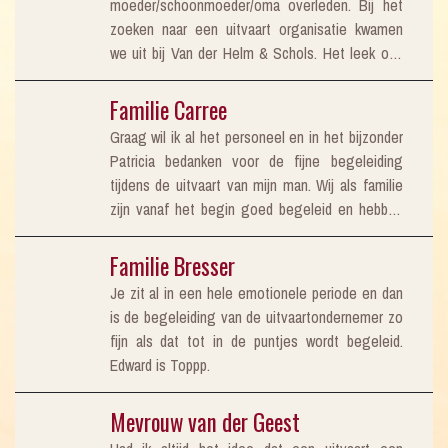
moeder/schoonmoeder/oma overleden. Bij het
heen is gegaan. Edward v. d. Helm ontving mij
zoeken naar een uitvaart organisatie kwamen
heel vriendelijk en rustgevend. Met mijn zus op
we uit bij Van der Helm & Schols. Het leek ons
de tablet hebben we de uitvaart geregeld. Dank
de meest geschikte. Nou van onze keus hebben
zij Edward en collega’s verliep alles naar
wij absoluut geen spijt gehad. Edward van der
Familie Carree
tevredenheid. We konden alles aan hem
Helm meldde zich bij ons en dat voelde vanaf
overlaten. Heel veel dank voor de goede
Graag wil ik al het personeel en in het bijzonder
het begin gewoon goed, Heel rustig en hij nam
zorgen.
Patricia bedanken voor de fijne begeleiding
alle tijd. Alles werd uitgelegd en ook deed hij
tijdens de uitvaart van mijn man. Wij als familie
voorstellen zonder dwingend over te komen.
zijn vanaf het begin goed begeleid en hebben
Altijd bereikbaar als je nog een vraag had. Op
onze man, (schoon)vader, opa en
ons verzoek werd onze
overgrootvader een mooi en waardig afscheid
Familie Bresser
moeder/schoonmoeder/oma thuis opgebaard.
kunnen geven ondanks de moeilijke
Ook dat heeft Edward werkelijk voortreffelijk
Je zit al in een hele emotionele periode en dan
omstandigheden. Wij hebben ons gehoord
geregeld. Onze moeder werd door Steffie en
is de begeleiding van de uitvaartondernemer zo
gevoeld en de betrokkenheid van Patricia was
Kevin afgelegd met zoveel liefde en zorg. Alle
fijn als dat tot in de puntjes wordt begeleid.
enorm fijn. Heel erg bedankt namens ons allen!
Edward is Toppp.
Met vriendelijke groet, Miep Carree - Willems
Mevrouw van der Geest