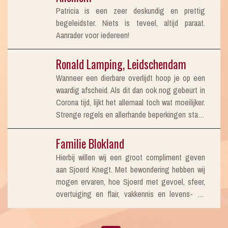
meegedacht over wat er binnen de
Patricia is een zeer deskundig en prettig
coronamaatregels mogelijk was. Het is daardoor
begeleidster. Niets is teveel, altijd paraat.
een mooi en waardevol afscheid geworden. In
Aanrader voor iedereen!
het uitvaartcentrum bij Van der Helm hangt een
prettige, ontspannen sfeer. De kamers zijn
Ronald Lamping, Leidschendam
sfeervol, en er is ruimte om foto’s neer te
zetten of op te hangen, details waar over is
Wanneer een dierbare overlijdt hoop je op een
nagedacht. We kijken daarom met een goed
waardig afscheid. Als dit dan ook nog gebeurt in
gevoel terug op de uitvaart.
Corona tijd, lijkt het allemaal toch wat moeilijker.
Strenge regels en allerhande beperkingen staan
dan een klassieke uitvaart, zoals we die kennen,
in de weg. Wat is het dan fijn, wanneer er
Familie Blokland
iemand is, die de ontstane situatie zodanig
Hierbij willen wij een groot compliment geven
weet te keren, dat er een uiterst correct
aan Sjoerd Knegt. Met bewondering hebben wij
afscheid volgde. Een afscheid, waar we met
mogen ervaren, hoe Sjoerd met gevoel, sfeer,
dankbaarheid aan terug denken. De hele
overtuiging en flair, vakkennis en levens- en
ceremonie verliep geheel volgens de
werkervaring, alles onder controle heeft en de
gezamenlijke afspraak. Het door ons gestelde
volledige crematie van Nel Blokland, tot een
vertrouwen in dit uitvaartcentrum in het