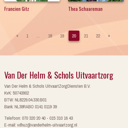
Francien Gitz
Thea Schaareman
«
1
…
18
19
20
21
22
»
Van Der Helm & Schols Uitvaartzorg
Van Der Helm & Schols UitvaartZorgDiensten B.V.
KvK: 50743902
BTW: NL8229.04.330.B01
Bank: NL39RABO 0141 0119 39
Telefoon: 070 320 20 40 - 015 310 16 43
E-mail: vdhuz@vanderhelm-uitvaartzorg.nl