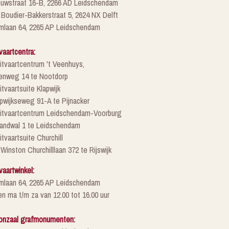
euwstraat 16-B, 2266 AD Leidschendam
 Boudier-Bakkerstraat 5, 2624 NX Delft
mlaan 64, 2265 AP Leidschendam
vaartcentra:
itvaartcentrum 't Veenhuys,
enweg 14 te Nootdorp
itvaartsuite Klapwijk
pwijkseweg 91-A te Pijnacker
Uitvaartcentrum Leidschendam-Voorburg
randwal 1 te Leidschendam
itvaartsuite Churchill
 Winston Churchilllaan 372 te Rijswijk
vaartwinkel:
mlaan 64, 2265 AP Leidschendam
n ma t/m za van 12.00 tot 16.00 uur
onzaal grafmonumenten: