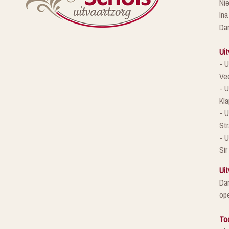
Ni
Ina
Da
Uit
- U
Ve
- U
Kla
- 
St
- U
Sir
Uit
Da
ope
To