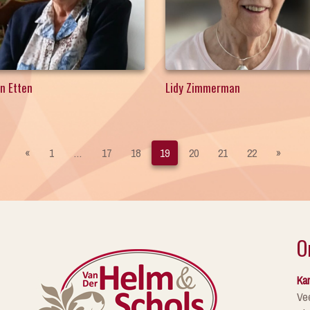
an Etten
Lidy Zimmerman
«
1
…
17
18
19
20
21
22
»
O
Kan
Ve