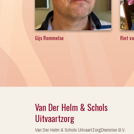
Gijs Rommelse
Riet v
Van Der Helm & Schols
Uitvaartzorg
Van Der Helm & Schols UitvaartZorgDiensten B.V.